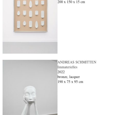
200 x 150 x 15 cm
ANDREAS SCHMITTEN
Immaterielles
2022
bronze, lacquer
190 x 75 x 95 cm