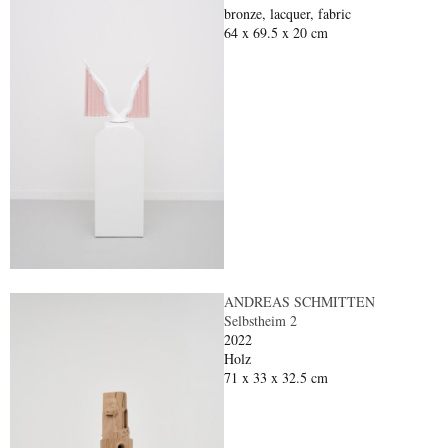
bronze, lacquer, fabric
64 x 69.5 x 20 cm
ANDREAS SCHMITTEN
Selbstheim 2
2022
Holz
71 x 33 x 32.5 cm