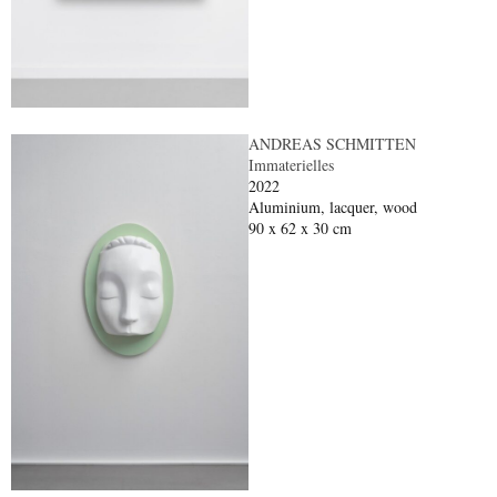
ANDREAS SCHMITTEN
Immaterielles
2022
Aluminium, lacquer, wood
90 x 62 x 30 cm